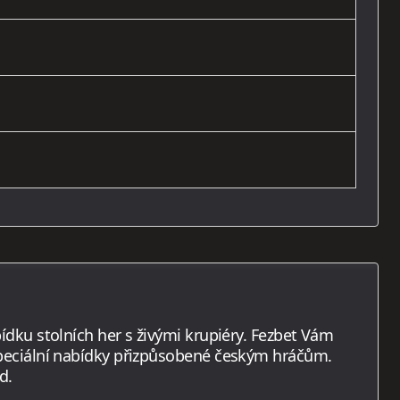
bídku stolních her s živými krupiéry. Fezbet Vám
 speciální nabídky přizpůsobené českým hráčům.
d.