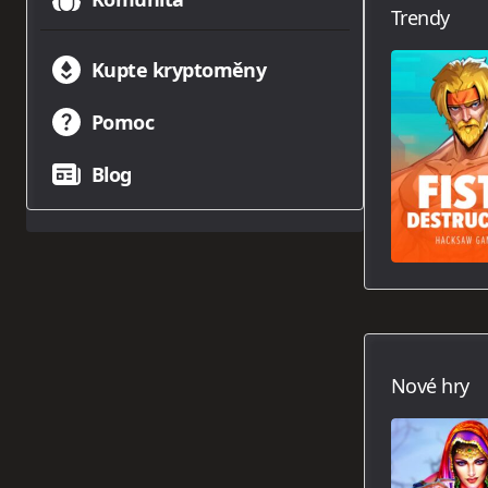
Trendy
Kupte kryptoměny
Pomoc
Blog
Nové hry