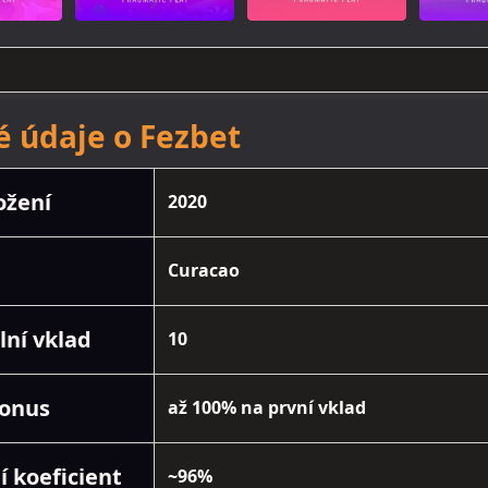
é údaje o Fezbet
ožení
2020
Curacao
ní vklad
10
bonus
až 100% na první vklad
í koeficient
~96%