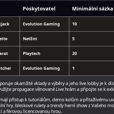
Poskytovatel
Minimální sázka
kjack
Evolution Gaming
10
ette
NetEnt
5
arat
Playtech
20
tcher
Evolution Gaming
1
oruje okamžité vklady a výběry a jeho live lobby je k dis
yužijte propagace věnované Live hrám a připojte se k exk
 mají přístup k tutoriálům, demo kolům a přitažlivému u
olní hry, bleskové rulety a trendy herní show z Vašeho 
í a férovou licencovanou hrou.