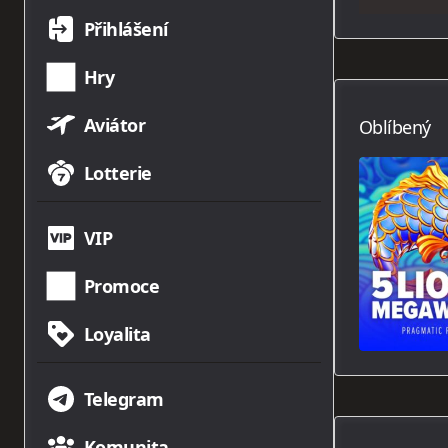
Přihlášení
Hry
Aviátor
Oblíbený
Lotterie
VIP
Promoce
Loyalita
Telegram
Komunita