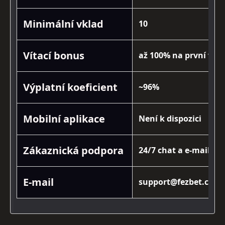
Minimální vklad
10
Vítací bonus
až 100% na první vkl
Výplatní koeficient
~96%
Mobilní aplikace
Není k dispozici
Zákaznická podpora
24/7 chat a e-mail
E-mail
support@fezbet.com