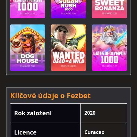
Klíčové údaje o Fezbet
Rok založení
2020
Licence
Curacao