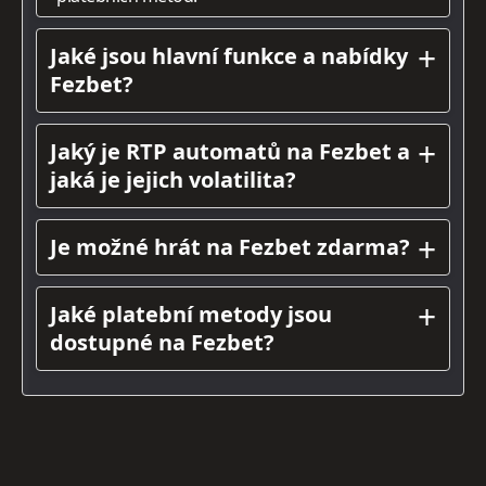
Jaké jsou hlavní funkce a nabídky
Fezbet?
Jaký je RTP automatů na Fezbet a
jaká je jejich volatilita?
Je možné hrát na Fezbet zdarma?
Jaké platební metody jsou
dostupné na Fezbet?