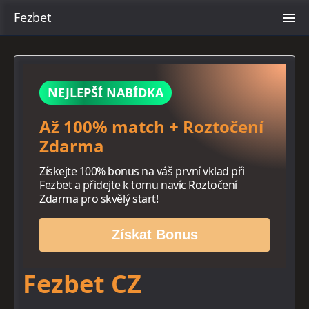
Fezbet
NEJLEPŠÍ NABÍDKA
Až 100% match + Roztočení
Zdarma
Získejte 100% bonus na váš první vklad při
Fezbet a přidejte k tomu navíc Roztočení
Zdarma pro skvělý start!
Získat Bonus
Fezbet CZ