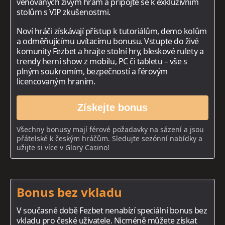
věnovaných živým hrám a připojte se k exkluzivním
stolům s VIP zkušenostmi.
Noví hráči získávají přístup k tutoriálům, demo kolům
a odměňujícímu uvítacímu bonusu. Vstupte do živé
komunity Fezbet a hrajte stolní hry, bleskové rulety a
trendy herní show z mobilu, PC či tabletu – vše s
plným soukromím, bezpečností a férovým
licencovaným hraním.
Získejte bonus
Všechny bonusy mají férové požadavky na sázení a jsou
přátelské k českým hráčům. Sledujte sezónní nabídky a
užijte si více v Glory Casino!
Bonus bez vkladu
V současné době Fezbet nenabízí speciální bonus bez
vkladu pro české uživatele. Nicméně můžete získat