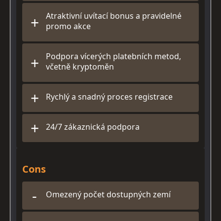
Atraktivní uvítací bonus a pravidelné
promo akce
Podpora vícerých platebních metod,
včetně kryptoměn
Rychlý a snadný proces registrace
24/7 zákaznická podpora
Cons
Omezený počet dostupných zemí