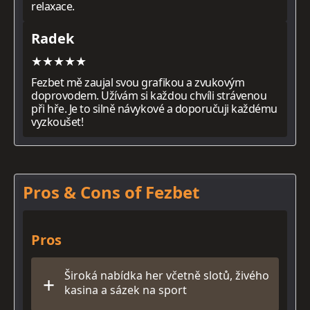
relaxace.
Radek
★
★
★
★
★
Fezbet mě zaujal svou grafikou a zvukovým
doprovodem. Užívám si každou chvíli strávenou
při hře. Je to silně návykové a doporučuji každému
vyzkoušet!
Pros & Cons of Fezbet
Pros
Široká nabídka her včetně slotů, živého
kasina a sázek na sport