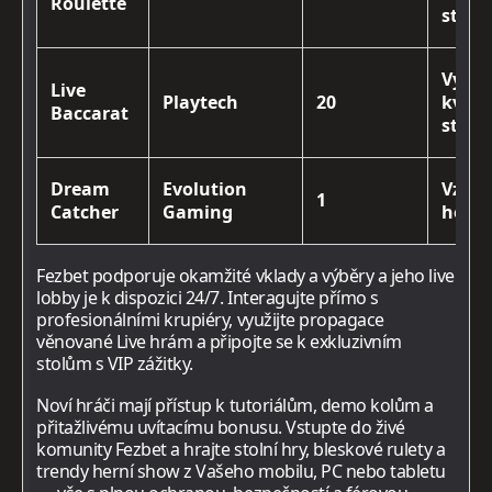
Roulette
stolů
Vysoc
Live
Playtech
20
kvali
Baccarat
stre
Dream
Evolution
Vzruš
1
Catcher
Gaming
herní
Fezbet podporuje okamžité vklady a výběry a jeho live
lobby je k dispozici 24/7. Interagujte přímo s
profesionálními krupiéry, využijte propagace
věnované Live hrám a připojte se k exkluzivním
stolům s VIP zážitky.
Noví hráči mají přístup k tutoriálům, demo kolům a
přitažlivému uvítacímu bonusu. Vstupte do živé
komunity Fezbet a hrajte stolní hry, bleskové rulety a
trendy herní show z Vašeho mobilu, PC nebo tabletu